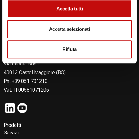
Contattaci
Accetta tutti
Accetta selezionati
Rifiuta
Flodraulic Fluid Conveyance Srl
Via Lirone, 60/C
40013 Castel Maggiore (BO)
Ph. +39 051 701210
Vat. IT00581071206
Prodotti
Servizi