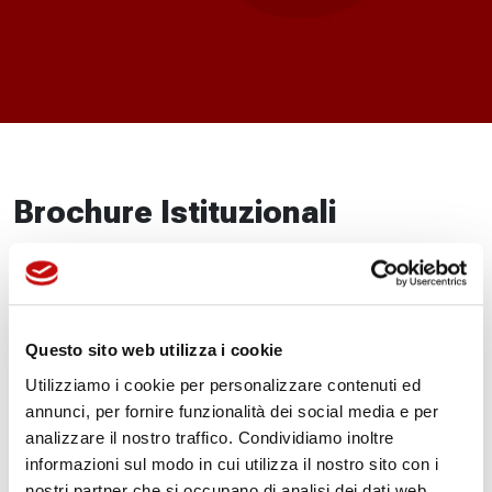
Brochure Istituzionali
Brochure Settore Alimentare
Brochure Tubi Saldati
Questo sito web utilizza i cookie
Brochure Generale Sede 1
Utilizziamo i cookie per personalizzare contenuti ed
Brochure Tubi Sagomati
annunci, per fornire funzionalità dei social media e per
analizzare il nostro traffico. Condividiamo inoltre
Brochure Gruppo Flodraulic
informazioni sul modo in cui utilizza il nostro sito con i
nostri partner che si occupano di analisi dei dati web,