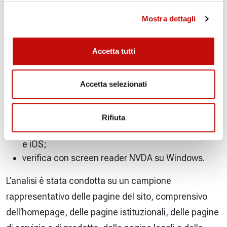
La presente dichiarazione è stata redatta il
Mostra dettagli
28/05/2026
. La metodologia di valutazione ha previsto
l’impiego combinato di analisi automatica con
Accetta tutti
strumenti di scansione (Google Lighthouse) e di test
manuali con tecnologie assistive, in particolare:
Accetta selezionati
navigazione completa del sito tramite la sola
tastiera, con verifica dell’ordine di tabulazione e
della visibilità dell’indicatore di focus;
Rifiuta
verifica con screen reader VoiceOver su macOS
e iOS;
verifica con screen reader NVDA su Windows.
L’analisi è stata condotta su un campione
rappresentativo delle pagine del sito, comprensivo
dell’homepage, delle pagine istituzionali, delle pagine