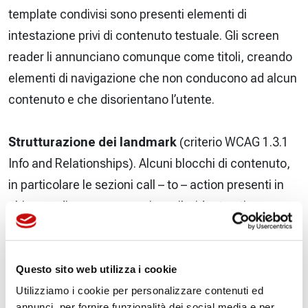
template condivisi sono presenti elementi di
intestazione privi di contenuto testuale. Gli screen
reader li annunciano comunque come titoli, creando
elementi di navigazione che non conducono ad alcun
contenuto e che disorientano l’utente.
Strutturazione dei landmark
(criterio WCAG 1.3.1
Info and Relationships). Alcuni blocchi di contenuto,
in particolare le sezioni call – to – action presenti in
chiusura di numerose pagine e il widget anti-spam
reCAPTCHA, non sono inclusi nelle regioni
semantiche (landmark) della pagina. Ciò riduce
l’efficienza della navigazione per gli utenti che
Questo sito web utilizza i cookie
impiegano le funzionalità di esplorazione per
Utilizziamo i cookie per personalizzare contenuti ed
annunci, per fornire funzionalità dei social media e per