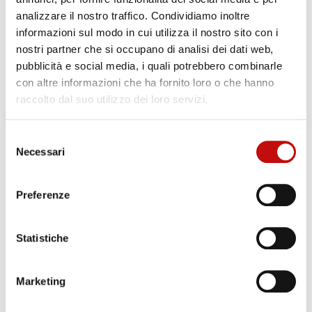
landmark degli screen reader.
analizzare il nostro traffico. Condividiamo inoltre
3.2 Onere sproporzionato
informazioni sul modo in cui utilizza il nostro sito con i
Non sono al momento dichiarati casi di non
nostri partner che si occupano di analisi dei dati web,
pubblicità e social media, i quali potrebbero combinarle
conformità per onere sproporzionato ai sensi
con altre informazioni che ha fornito loro o che hanno
dell’articolo 3-ter della Legge 9 gennaio 2004, n. 4.
raccolto dal suo utilizzo dei loro servizi.
3.3
Componenti di terze parti
Il sito web include un componente di terze parti,
Selezione
Necessari
del
ovvero il player video di YouTube utilizzato nelle
consenso
pagine Il Gruppo e Contatti, alcune delle cui
Preferenze
caratteristiche di accessibilità non sono direttamente
controllabili dal soggetto erogatore in quanto erogato
Statistiche
da provider esterno (Google LLC). Sono in valutazione
misure di mitigazione, tra cui l’affiancamento di una
Marketing
trascrizione testuale del contenuto video.
4. Redazione della dichiarazione di accessibilità